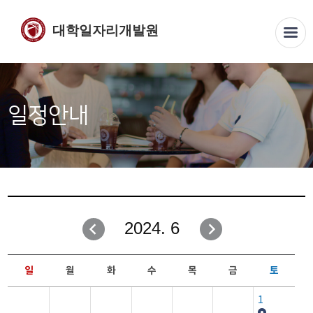
대학일자리개발원
일정안내
2024. 6
일
월
화
수
목
금
토
1