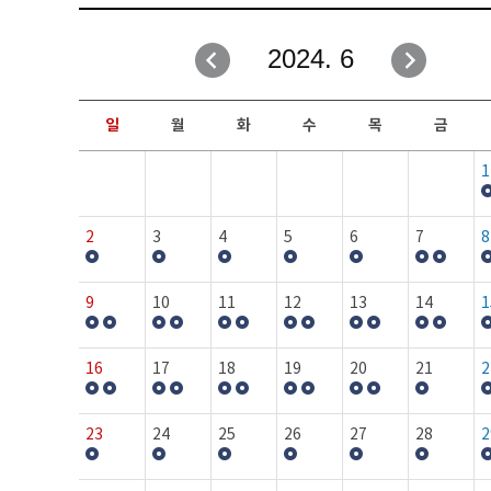
취업성공지원과
자유게시판
2024. 6
창업지원·교육센터
일정안내
현장실습/IPP사업단
보도자료
일
월
화
수
목
금
커뮤니티
행사갤러리
1
홈페이지가이드
프로그램제안
2
3
4
5
6
7
8
9
10
11
12
13
14
1
16
17
18
19
20
21
2
23
24
25
26
27
28
2