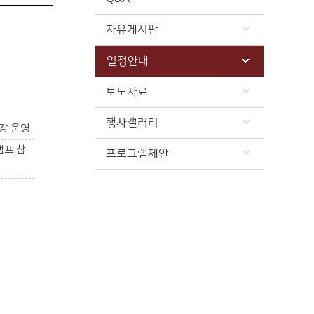
자유게시판
일정안내
보도자료
행사갤러리
강 운영
캠프 참
프로그램제안