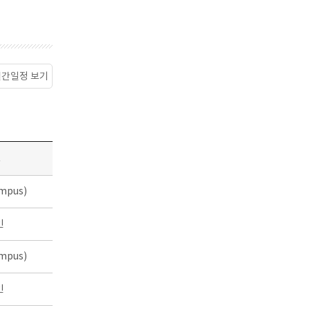
월간일정 보기
소
mpus)
인
mpus)
인