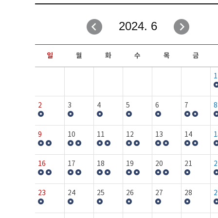
취업성공지원과
자유게시판
2024. 6
창업지원·교육센터
일정안내
현장실습/IPP사업단
보도자료
일
월
화
수
목
금
커뮤니티
행사갤러리
1
홈페이지가이드
프로그램제안
2
3
4
5
6
7
8
9
10
11
12
13
14
1
16
17
18
19
20
21
2
23
24
25
26
27
28
2