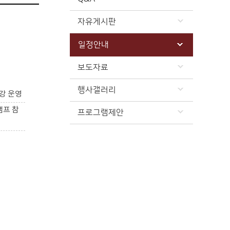
자유게시판
일정안내
보도자료
행사갤러리
강 운영
캠프 참
프로그램제안