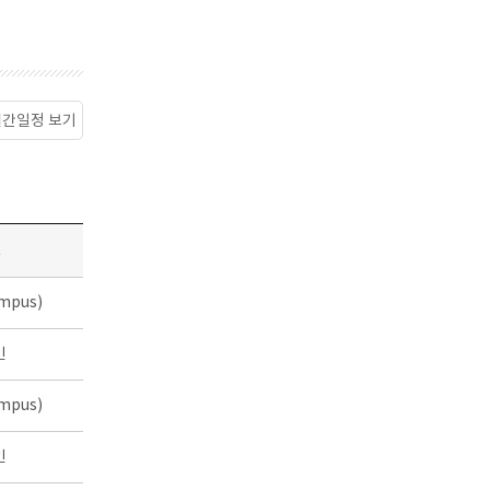
월간일정 보기
소
mpus)
인
mpus)
인