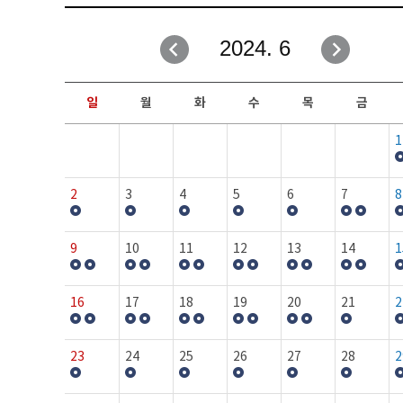
취업성공지원과
자유게시판
2024. 6
창업지원·교육센터
일정안내
현장실습/IPP사업단
보도자료
일
월
화
수
목
금
커뮤니티
행사갤러리
1
홈페이지가이드
프로그램제안
2
3
4
5
6
7
8
9
10
11
12
13
14
1
16
17
18
19
20
21
2
23
24
25
26
27
28
2