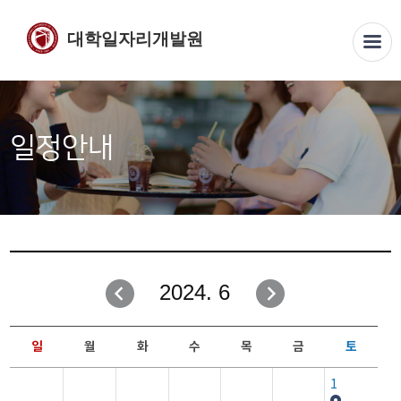
대학일자리개발원
일정안내
2024. 6
일
월
화
수
목
금
토
1