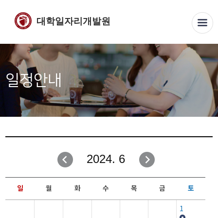
대학일자리개발원
일정안내
2024. 6
일
월
화
수
목
금
토
1