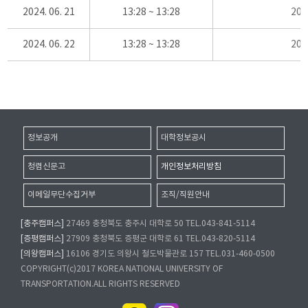
2024. 06. 21
13:28 ~ 13:28
20
2024. 06. 22
13:28 ~ 13:28
20
정보공개
대학정보공시
청렴신문고
개인정보처리방침
이메일무단수집거부
조직/직원안내
[충주캠퍼스]
27469 충청북도 충주시 대학로 50 TEL.043-841-5114
[증평캠퍼스]
27909 충청북도 증평군 대학로 61 TEL.043-820-5114
[의왕캠퍼스]
16106 경기도 의왕시 철도박물관로 157 TEL.031-460-0500
COPYRIGHT(c)2017 KOREA NATIONAL UNIVERSITY OF
TRANSPORTATION.ALL RIGHTS RESERVED