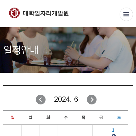
대학일자리개발원
일정안내
2024. 6
일
월
화
수
목
금
토
1