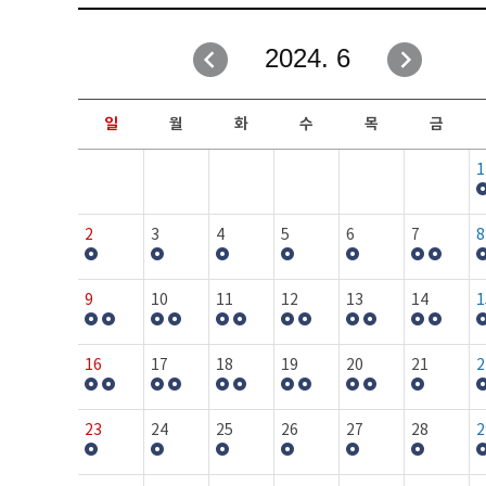
취업성공지원과
자유게시판
2024. 6
창업지원·교육센터
일정안내
현장실습/IPP사업단
보도자료
일
월
화
수
목
금
커뮤니티
행사갤러리
1
홈페이지가이드
프로그램제안
2
3
4
5
6
7
8
9
10
11
12
13
14
1
16
17
18
19
20
21
2
23
24
25
26
27
28
2