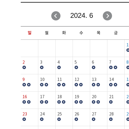
취업성공지원과
자유게시판
2024. 6
창업지원·교육센터
일정안내
현장실습/IPP사업단
보도자료
일
월
화
수
목
금
커뮤니티
행사갤러리
1
홈페이지가이드
프로그램제안
2
3
4
5
6
7
8
9
10
11
12
13
14
1
16
17
18
19
20
21
2
23
24
25
26
27
28
2