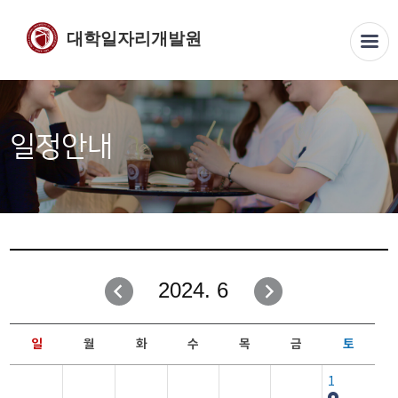
대학일자리개발원
일정안내
2024. 6
일
월
화
수
목
금
토
1