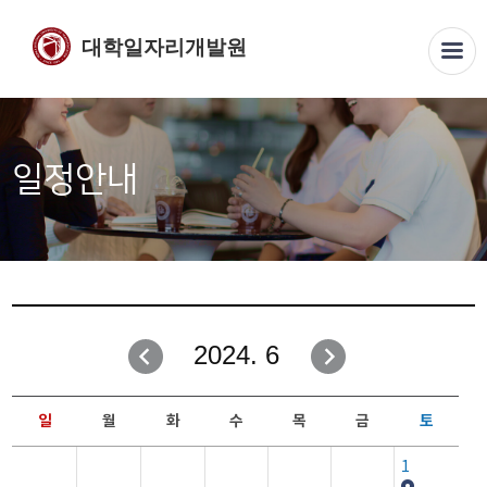
대학일자리개발원
일정안내
2024. 6
일
월
화
수
목
금
토
1