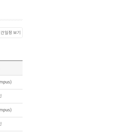
월간일정 보기
소
mpus)
인
mpus)
인