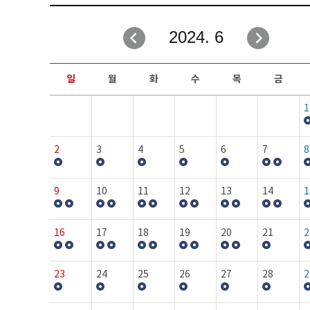
취업성공지원과
자유게시판
2024. 6
창업지원·교육센터
일정안내
현장실습/IPP사업단
보도자료
일
월
화
수
목
금
커뮤니티
행사갤러리
1
홈페이지가이드
프로그램제안
2
3
4
5
6
7
8
9
10
11
12
13
14
1
16
17
18
19
20
21
2
23
24
25
26
27
28
2