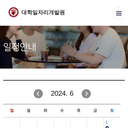
대학일자리개발원
일정안내
2024. 6
일
월
화
수
목
금
토
1