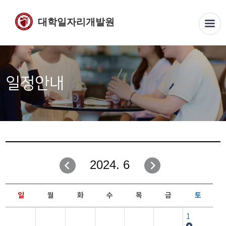
대학일자리개발원
일정안내
2024. 6
일
월
화
수
목
금
토
1