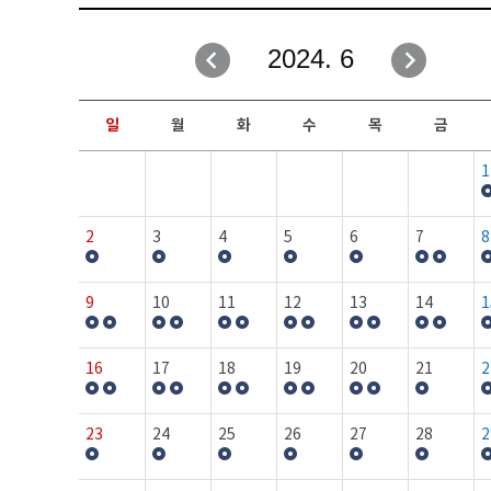
취업성공지원과
자유게시판
2024. 6
창업지원·교육센터
일정안내
현장실습/IPP사업단
보도자료
일
월
화
수
목
금
커뮤니티
행사갤러리
1
홈페이지가이드
프로그램제안
2
3
4
5
6
7
8
9
10
11
12
13
14
1
16
17
18
19
20
21
2
23
24
25
26
27
28
2