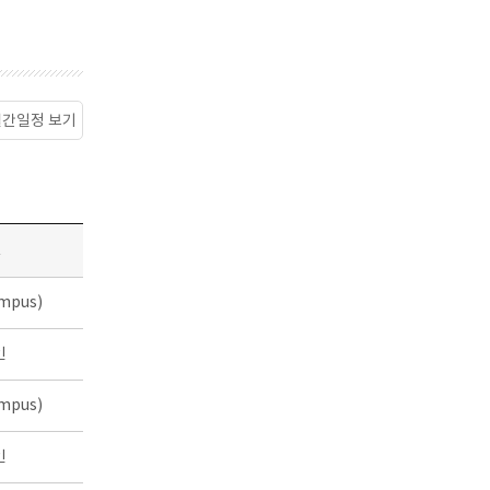
월간일정 보기
소
mpus)
인
mpus)
인