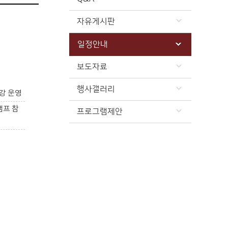
자유게시판
일정안내
보도자료
행사갤러리
강 운영
캠프 참
프로그램제안