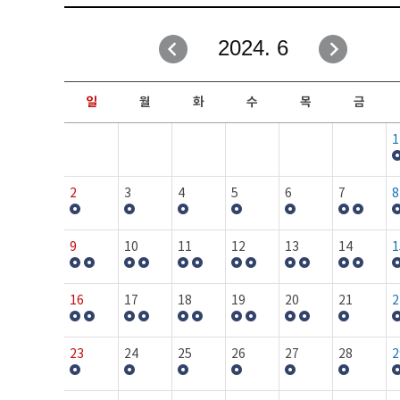
취업성공지원과
자유게시판
2024. 6
창업지원·교육센터
일정안내
현장실습/IPP사업단
보도자료
일
월
화
수
목
금
커뮤니티
행사갤러리
1
홈페이지가이드
프로그램제안
2
3
4
5
6
7
8
9
10
11
12
13
14
1
16
17
18
19
20
21
2
23
24
25
26
27
28
2