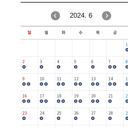
취업성공지원과
자유게시판
2024. 6
창업지원·교육센터
일정안내
현장실습/IPP사업단
보도자료
일
월
화
수
목
금
커뮤니티
행사갤러리
1
홈페이지가이드
프로그램제안
2
3
4
5
6
7
8
9
10
11
12
13
14
1
16
17
18
19
20
21
2
23
24
25
26
27
28
2