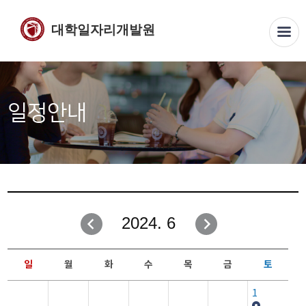
대학일자리개발원
일정안내
2024. 6
일
월
화
수
목
금
토
1