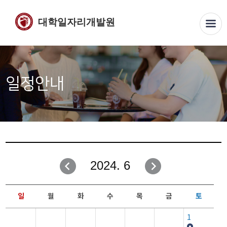
대학일자리개발원
일정안내
2024. 6
일
월
화
수
목
금
토
1