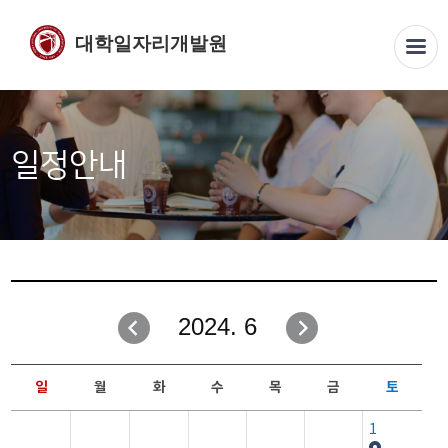
대학일자리개발원
일정안내
2024. 6
일
월
화
수
목
금
토
1