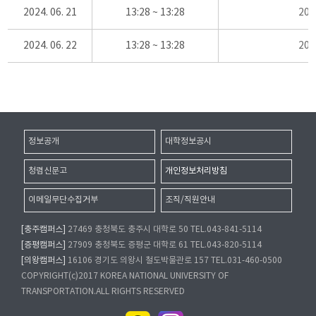
2024. 06. 21
13:28 ~ 13:28
20
2024. 06. 22
13:28 ~ 13:28
20
정보공개
대학정보공시
청렴신문고
개인정보처리방침
이메일무단수집거부
조직/직원안내
[충주캠퍼스]
27469 충청북도 충주시 대학로 50 TEL.043-841-5114
[증평캠퍼스]
27909 충청북도 증평군 대학로 61 TEL.043-820-5114
[의왕캠퍼스]
16106 경기도 의왕시 철도박물관로 157 TEL.031-460-0500
COPYRIGHT(c)2017 KOREA NATIONAL UNIVERSITY OF
TRANSPORTATION.ALL RIGHTS RESERVED