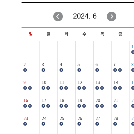
취업성공지원과
자유게시판
2024. 6
창업지원·교육센터
일정안내
현장실습/IPP사업단
보도자료
일
월
화
수
목
금
커뮤니티
행사갤러리
1
홈페이지가이드
프로그램제안
2
3
4
5
6
7
8
9
10
11
12
13
14
1
16
17
18
19
20
21
2
23
24
25
26
27
28
2