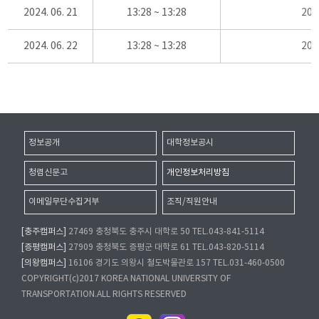
2024. 06. 21
13:28 ~ 13:28
20
2024. 06. 22
13:28 ~ 13:28
20
정보공개
대학정보공시
청렴신문고
개인정보처리방침
이메일무단수집거부
조직/직원안내
[충주캠퍼스]
27469 충청북도 충주시 대학로 50 TEL.043-841-5114
[증평캠퍼스]
27909 충청북도 증평군 대학로 61 TEL.043-820-5114
[의왕캠퍼스]
16106 경기도 의왕시 철도박물관로 157 TEL.031-460-0500
COPYRIGHT(c)2017 KOREA NATIONAL UNIVERSITY OF
TRANSPORTATION.ALL RIGHTS RESERVED