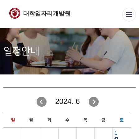
대학일자리개발원
일정안내
2024. 6
일
월
화
수
목
금
토
1