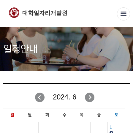
대학일자리개발원
일정안내
2024. 6
일
월
화
수
목
금
토
1