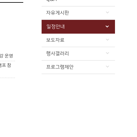
자유게시판
일정안내
보도자료
행사갤러리
강 운영
캠프 참
프로그램제안