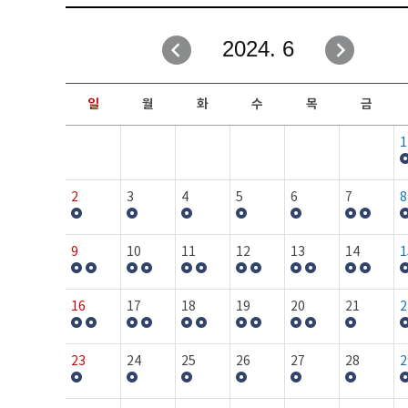
취업성공지원과
자유게시판
2024. 6
창업지원·교육센터
일정안내
현장실습/IPP사업단
보도자료
일
월
화
수
목
금
커뮤니티
행사갤러리
1
홈페이지가이드
프로그램제안
2
3
4
5
6
7
8
9
10
11
12
13
14
1
16
17
18
19
20
21
2
23
24
25
26
27
28
2