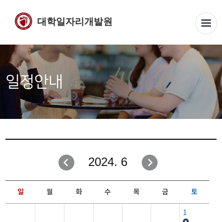
대학일자리개발원
일정안내
2024. 6
일
월
화
수
목
금
토
1