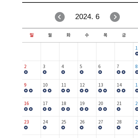
취업성공지원과
자유게시판
2024. 6
창업지원·교육센터
일정안내
현장실습/IPP사업단
보도자료
일
월
화
수
목
금
커뮤니티
행사갤러리
1
홈페이지가이드
프로그램제안
2
3
4
5
6
7
8
9
10
11
12
13
14
1
16
17
18
19
20
21
2
23
24
25
26
27
28
2