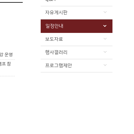
자유게시판
일정안내
보도자료
행사갤러리
강 운영
캠프 참
프로그램제안