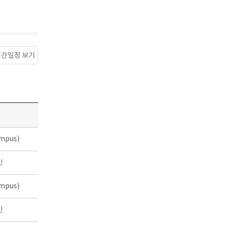
월간일정 보기
소
mpus)
인
mpus)
인