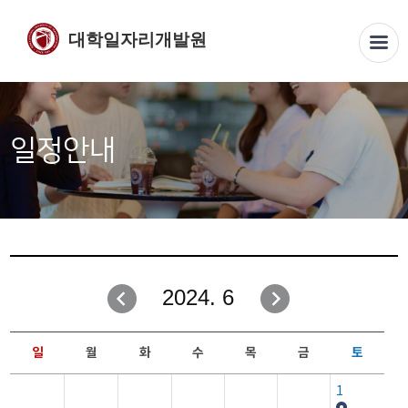
대학일자리개발원
일정안내
2024. 6
일
월
화
수
목
금
토
1