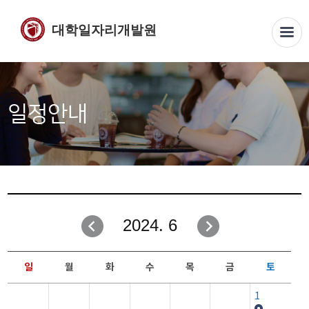
대학일자리개발원
일정안내
2024. 6
일
월
화
수
목
금
토
1