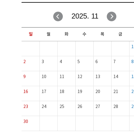
취업성공지원과
자유게시판
2025. 11
창업지원·교육센터
일정안내
현장실습/IPP사업단
보도자료
일
월
화
수
목
금
커뮤니티
행사갤러리
1
홈페이지가이드
프로그램제안
2
3
4
5
6
7
8
9
10
11
12
13
14
1
16
17
18
19
20
21
2
23
24
25
26
27
28
2
30