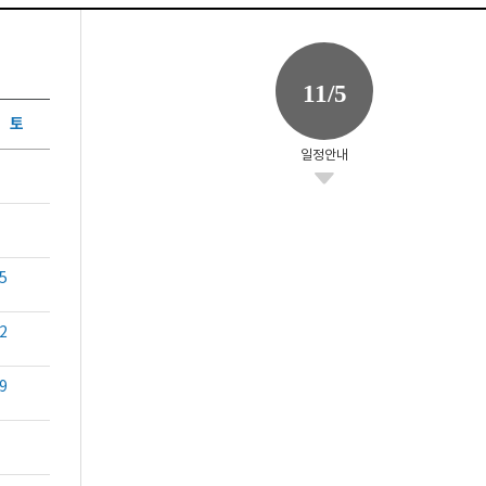
11/5
토
일정안내
5
2
9