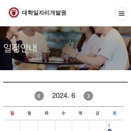
대학일자리개발원
일정안내
2024. 6
일
월
화
수
목
금
토
1