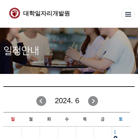
대학일자리개발원
일정안내
2024. 6
일
월
화
수
목
금
토
1