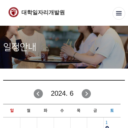
대학일자리개발원
일정안내
2024. 6
일
월
화
수
목
금
토
1