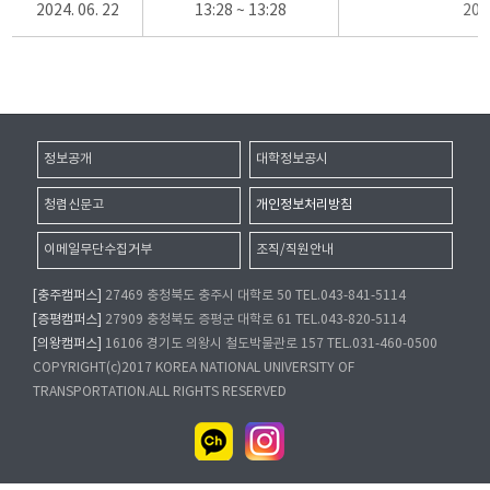
2024. 06. 22
13:28 ~ 13:28
20
정보공개
대학정보공시
청렴신문고
개인정보처리방침
이메일무단수집거부
조직/직원안내
[충주캠퍼스]
27469 충청북도 충주시 대학로 50 TEL.043-841-5114
[증평캠퍼스]
27909 충청북도 증평군 대학로 61 TEL.043-820-5114
[의왕캠퍼스]
16106 경기도 의왕시 철도박물관로 157 TEL.031-460-0500
COPYRIGHT(c)2017 KOREA NATIONAL UNIVERSITY OF
TRANSPORTATION.ALL RIGHTS RESERVED