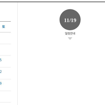
11/19
토
일정안내
5
2
9