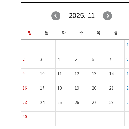
취업성공지원과
자유게시판
2025. 11
창업지원·교육센터
일정안내
현장실습/IPP사업단
보도자료
일
월
화
수
목
금
커뮤니티
행사갤러리
1
홈페이지가이드
프로그램제안
2
3
4
5
6
7
8
9
10
11
12
13
14
1
16
17
18
19
20
21
2
23
24
25
26
27
28
2
30