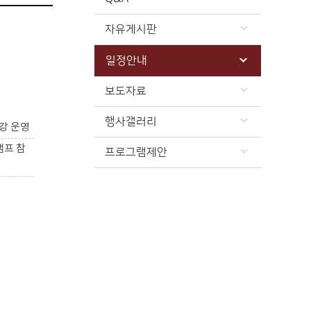
자유게시판
일정안내
보도자료
행사갤러리
강 운영
캠프 참
프로그램제안