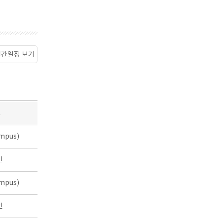
월간일정 보기
소
mpus)
인
mpus)
인