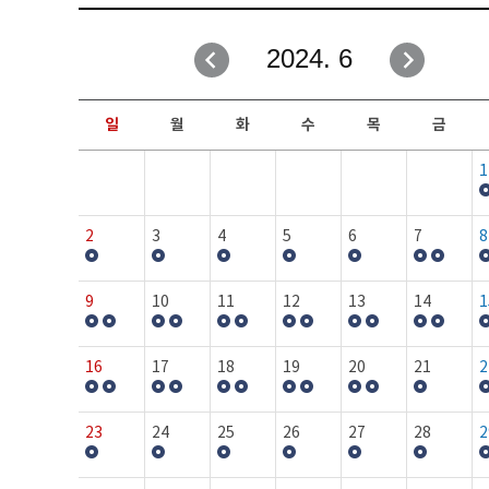
취업성공지원과
자유게시판
2024. 6
창업지원·교육센터
일정안내
현장실습/IPP사업단
보도자료
일
월
화
수
목
금
커뮤니티
행사갤러리
1
홈페이지가이드
프로그램제안
2
3
4
5
6
7
8
9
10
11
12
13
14
1
16
17
18
19
20
21
2
23
24
25
26
27
28
2