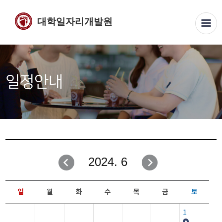
대학일자리개발원
일정안내
2024. 6
일
월
화
수
목
금
토
1