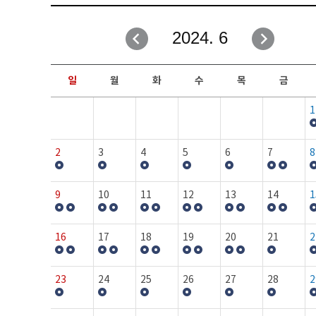
취업성공지원과
자유게시판
2024. 6
창업지원·교육센터
일정안내
현장실습/IPP사업단
보도자료
일
월
화
수
목
금
커뮤니티
행사갤러리
1
홈페이지가이드
프로그램제안
2
3
4
5
6
7
8
9
10
11
12
13
14
1
16
17
18
19
20
21
2
23
24
25
26
27
28
2