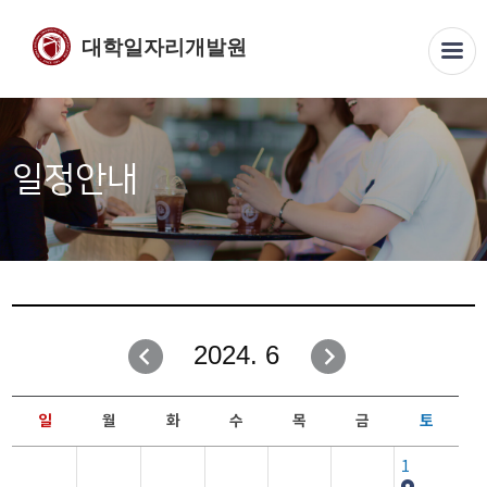
대학일자리개발원
일정안내
2024. 6
일
월
화
수
목
금
토
1