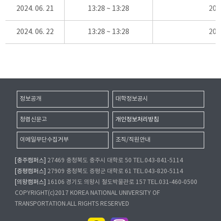
2024. 06. 21
13:28 ~ 13:28
20
2024. 06. 22
13:28 ~ 13:28
20
정보공개
대학정보공시
청렴신문고
개인정보처리방침
이메일무단수집거부
조직/직원안내
[충주캠퍼스]
27469 충청북도 충주시 대학로 50 TEL.043-841-5114
[증평캠퍼스]
27909 충청북도 증평군 대학로 61 TEL.043-820-5114
[의왕캠퍼스]
16106 경기도 의왕시 철도박물관로 157 TEL.031-460-0500
COPYRIGHT(c)2017 KOREA NATIONAL UNIVERSITY OF
TRANSPORTATION.ALL RIGHTS RESERVED