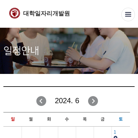
대학일자리개발원
일정안내
2024. 6
일
월
화
수
목
금
토
1