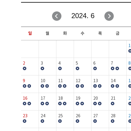
취업성공지원과
자유게시판
2024. 6
창업지원·교육센터
일정안내
현장실습/IPP사업단
보도자료
일
월
화
수
목
금
커뮤니티
행사갤러리
1
홈페이지가이드
프로그램제안
2
3
4
5
6
7
8
9
10
11
12
13
14
1
16
17
18
19
20
21
2
23
24
25
26
27
28
2