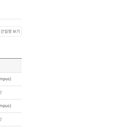
월간일정 보기
소
mpus)
인
mpus)
인