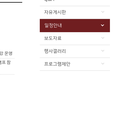
자유게시판
일정안내
보도자료
행사갤러리
강 운영
캠프 참
프로그램제안