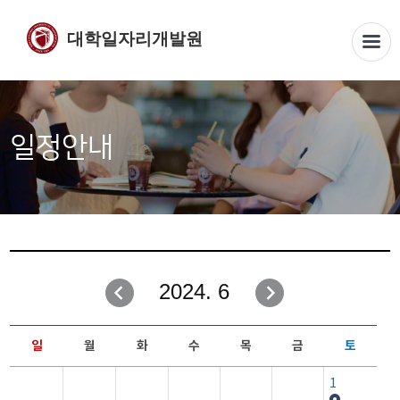
대학일자리개발원
일정안내
2024. 6
일
월
화
수
목
금
토
1