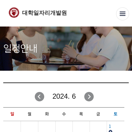
대학일자리개발원
일정안내
2024. 6
일
월
화
수
목
금
토
1