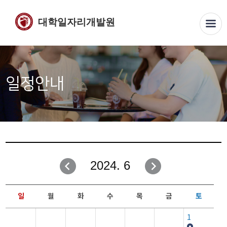
대학일자리개발원
일정안내
2024. 6
일
월
화
수
목
금
토
1