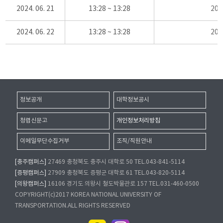
2024. 06. 21
13:28 ~ 13:28
20
2024. 06. 22
13:28 ~ 13:28
20
정보공개
대학정보공시
청렴신문고
개인정보처리방침
이메일무단수집거부
조직/직원안내
[충주캠퍼스]
27469 충청북도 충주시 대학로 50 TEL.043-841-5114
[증평캠퍼스]
27909 충청북도 증평군 대학로 61 TEL.043-820-5114
[의왕캠퍼스]
16106 경기도 의왕시 철도박물관로 157 TEL.031-460-0500
COPYRIGHT(c)2017 KOREA NATIONAL UNIVERSITY OF
TRANSPORTATION.ALL RIGHTS RESERVED