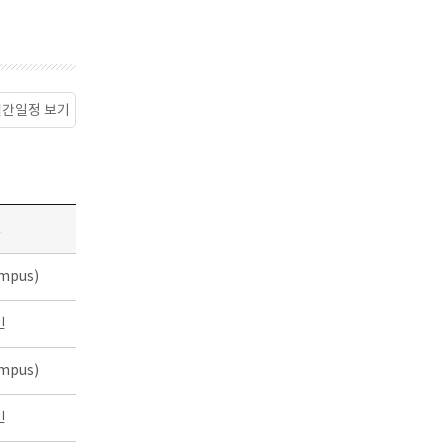
월간일정 보기
소
mpus)
인
mpus)
인