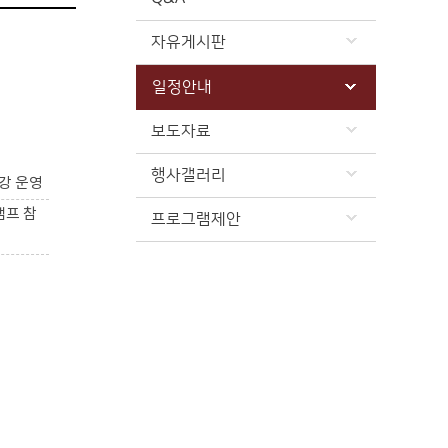
자유게시판
일정안내
보도자료
행사갤러리
강 운영
캠프 참
프로그램제안