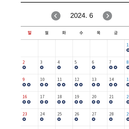
취업성공지원과
자유게시판
2024. 6
창업지원·교육센터
일정안내
현장실습/IPP사업단
보도자료
일
월
화
수
목
금
커뮤니티
행사갤러리
1
홈페이지가이드
프로그램제안
2
3
4
5
6
7
8
9
10
11
12
13
14
1
16
17
18
19
20
21
2
23
24
25
26
27
28
2