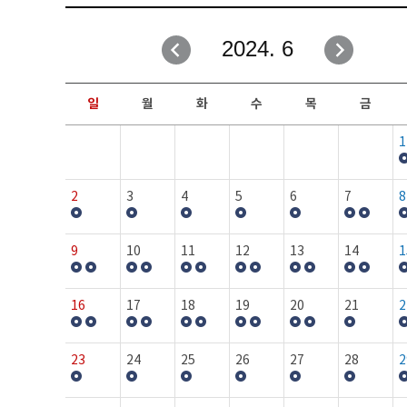
취업성공지원과
자유게시판
2024. 6
창업지원·교육센터
일정안내
현장실습/IPP사업단
보도자료
일
월
화
수
목
금
커뮤니티
행사갤러리
1
홈페이지가이드
프로그램제안
2
3
4
5
6
7
8
9
10
11
12
13
14
1
16
17
18
19
20
21
2
23
24
25
26
27
28
2