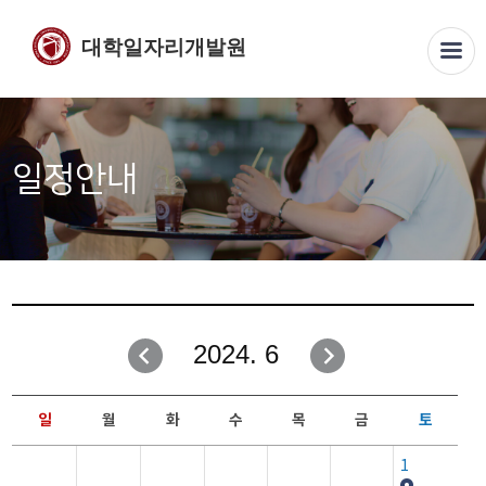
대학일자리개발원
일정안내
2024. 6
일
월
화
수
목
금
토
1