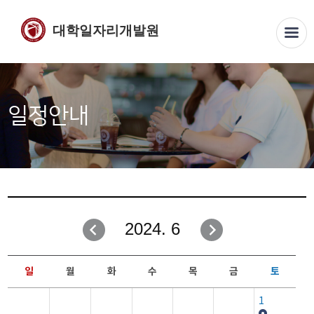
대학일자리개발원
일정안내
2024. 6
일
월
화
수
목
금
토
1