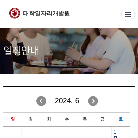
대학일자리개발원
일정안내
2024. 6
일
월
화
수
목
금
토
1