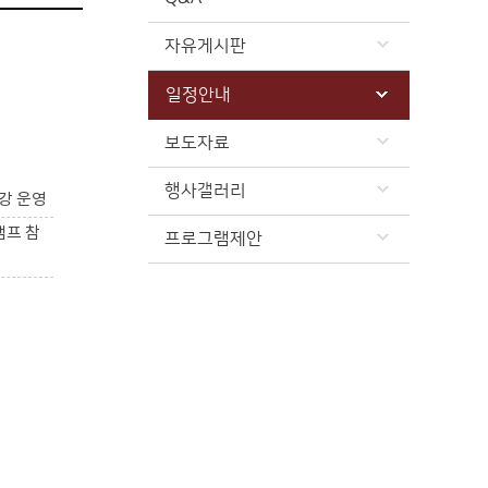
자유게시판
일정안내
보도자료
행사갤러리
강 운영
캠프 참
프로그램제안