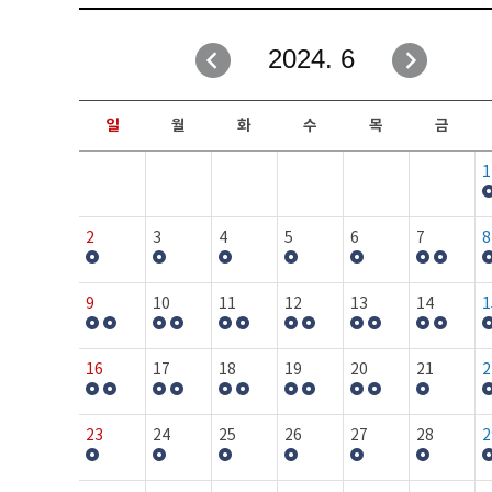
취업성공지원과
자유게시판
2024. 6
창업지원·교육센터
일정안내
현장실습/IPP사업단
보도자료
일
월
화
수
목
금
커뮤니티
행사갤러리
1
홈페이지가이드
프로그램제안
2
3
4
5
6
7
8
9
10
11
12
13
14
1
16
17
18
19
20
21
2
23
24
25
26
27
28
2