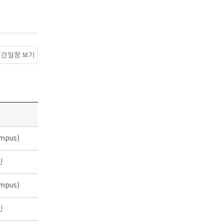
월간일정 보기
소
mpus)
인
mpus)
인