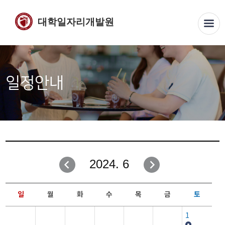
대학일자리개발원
일정안내
2024. 6
일
월
화
수
목
금
토
1