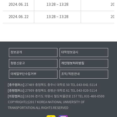
2024. 06. 21
13:28 ~ 13:28
20
2024. 06. 22
13:28 ~ 13:28
20
정보공개
대학정보공시
청렴신문고
개인정보처리방침
이메일무단수집거부
조직/직원안내
[충주캠퍼스]
27469 충청북도 충주시 대학로 50 TEL.043-841-5114
[증평캠퍼스]
27909 충청북도 증평군 대학로 61 TEL.043-820-5114
[의왕캠퍼스]
16106 경기도 의왕시 철도박물관로 157 TEL.031-460-0500
COPYRIGHT(c)2017 KOREA NATIONAL UNIVERSITY OF
TRANSPORTATION.ALL RIGHTS RESERVED