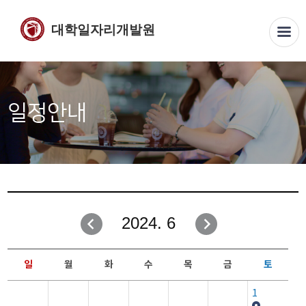
대학일자리개발원
일정안내
2024. 6
일
월
화
수
목
금
토
1